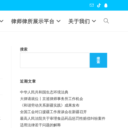
Toggle
律师律所展示平台
关于我们
website
搜索
search
搜
索
近期文章
中华人民共和国生态环境法典
大律请就位丨京巡律师事务所工作机会
《和谐劳动关系新疆实践》成果发布
全国工会对口援疆工作座谈会在新疆召开
生
最高人民法院关于审理食品药品惩罚性赔偿纠纷案件
适用法律若干问题的解释