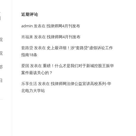
人
近期评论
别
admin
发表在
找律师网4月刊发布
肖福来
发表在
找律师网4月刊发布
院
套路贷
发表在
史上最详细！涉“套路贷”虚假诉讼工作
院
指南18条
爱国
发表在
重磅！什么才是我们对于新城控股王振华
部
案件最该关心的？
日
乐享生活
发表在
找律师网法律公益宣讲高校系列-华
北电力大学站