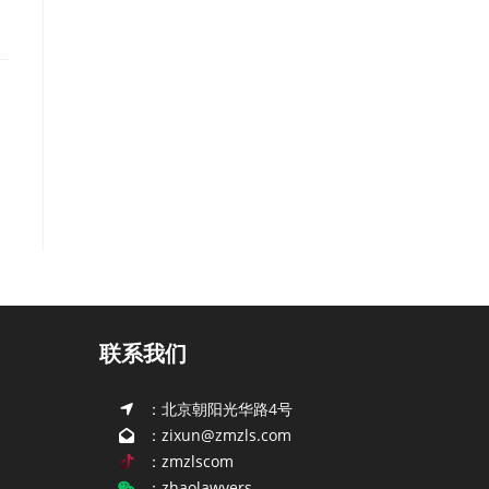
联系我们
：北京朝阳光华路4号
：zixun@zmzls.com
：zmzlscom
：zhaolawyers